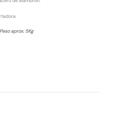
 acero de alambron.
rtadora.
Peso aprox. 5Kg